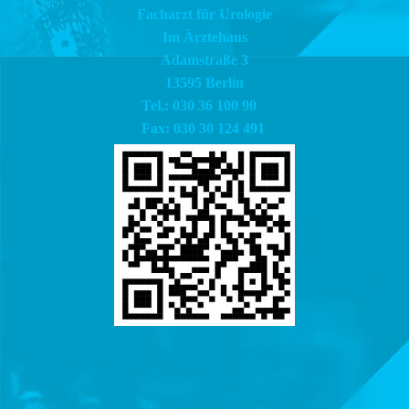
Facharzt für Urologie
Im Ärztehaus
Adamstraße 3
13595 Berlin
Tel.: 030 36 100 90
Fax: 030 30 124 491