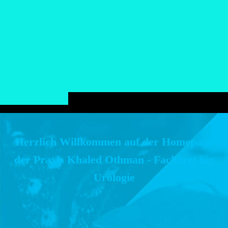
Herzlich Willkommen auf der Homepage
der Praxis Khaled Othman - Facharzt für
Urologie