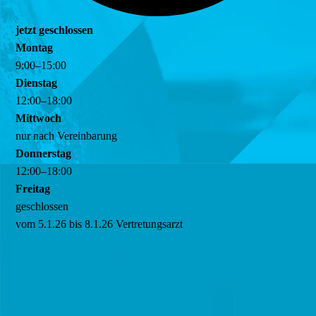
jetzt geschlossen
Montag
9
:
00
–
15
:
00
Dienstag
12
:
00
–
18
:
00
Mittwoch
nur nach Vereinbarung
Donnerstag
12
:
00
–
18
:
00
Freitag
geschlossen
vom 5.1.26 bis 8.1.26 Vertretungsarzt